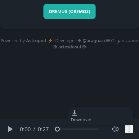
OREMUS (OREMOS)
Powered by
Astropod ⚡️
Developer
✠ @araguaci ✠
Organization
✠ artesdosul ✠
Download
0:00
/
0:27